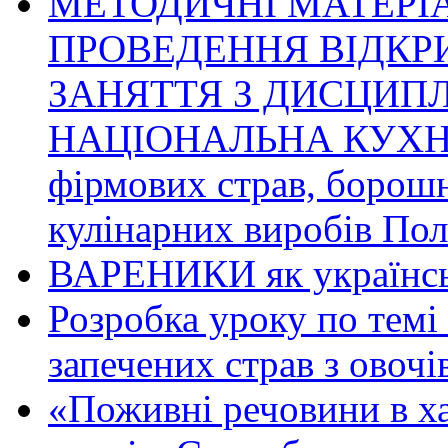
МЕТОДИЧНІ МАТЕРІ
ПРОВЕДЕННЯ ВІДКР
ЗАНЯТТЯ З ДИСЦИПЛ
НАЦІОНАЛЬНА КУХНЯ»
фірмових страв, борош
кулінарних виробів По
ВАРЕНИКИ як українськ
Розробка уроку по темі
запечених страв з овочі
«Поживні речовини в ха