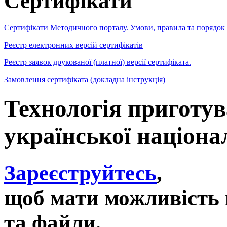
Сертифікати
Сертифікати Методичного порталу. Умови, правила та порядок
Реєстр електронних версій сертифікатів
Реєстр заявок друкованої (платної) версії сертифіката.
Замовлення сертифіката (докладна інструкція)
Технологія приготув
української націонал
Зареєструйтесь
,
щоб мати можливість 
та файли,