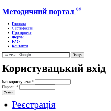
®
Методичний портал
Головна
Сертифікати
Про проект
Форум
FAQ
Контакти
Користувацький вхід
Ім'я користувача:
*
Пароль:
*
Реєстрація