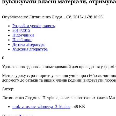
публікувати власні матеріали, отримув
Опубліковано: Литвиненко Людм... Сб, 2015-11-28 16:03
Розробки уроків, занять
2014/2015
Підручники
Посібники
Дитяча література
Художня література
0
Урок з основ здоров'я рекомендований для проведення у формі тр
Метою уроку є: розширити уявлення учнів про сім’ю як чинник з
допомогу до батьків та інших членів родини; виховувати любов 
Автор:
Литвиненко Людмила Петрівна, вчитель початкових класів Маньк
urok_z_osnov_zdorovya_3_kl..doc
- 48 KB