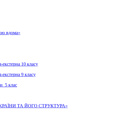
гою вдома»
я-екстерна 10 класу
я-екстерна 9 класу
и 5 клас
КРАЇНИ ТА ЙОГО СТРУКТУРА»