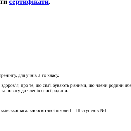
ати
сертифікати
.
енінгу, для учнів 3-го класу.
доров’я, про те, що сім’ї бувають різними, що члени родини дба
та повагу до членів своєї родини.
івської загальноосвітньої школи І – ІІІ ступенів №1