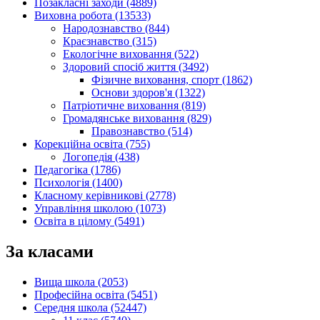
Позакласні заходи (4889)
Виховна робота (13533)
Народознавство (844)
Краєзнавство (315)
Екологічне виховання (522)
Здоровий спосіб життя (3492)
Фізичне виховання, спорт (1862)
Основи здоров'я (1322)
Патріотичне виховання (819)
Громадянське виховання (829)
Правознавство (514)
Корекційна освіта (755)
Логопедія (438)
Педагогіка (1786)
Психологія (1400)
Класному керівникові (2778)
Управління школою (1073)
Освіта в цілому (5491)
За класами
Вища школа (2053)
Професійна освіта (5451)
Середня школа (52447)