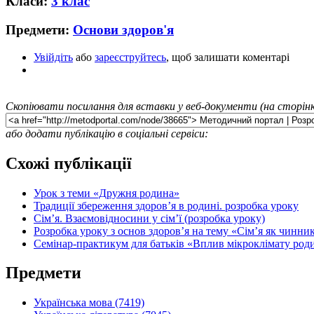
Класи:
3 клас
Предмети:
Основи здоров'я
Увійдіть
або
зареєструйтесь
, щоб залишати коментарі
Скопіювати посилання для вставки у веб-документи (на сторінк
або додати публікацію в соціальні сервіси:
Схожі публікації
Урок з теми «Дружня родина»
Традиції збереження здоров’я в родині. розробка уроку
Сім’я. Взаємовідносини у сім’ї (розробка уроку)
Розробка уроку з основ здоров’я на тему «Сім’я як чинник
Семінар-практикум для батьків «Вплив мікроклімату роди
Предмети
Українська мова (7419)