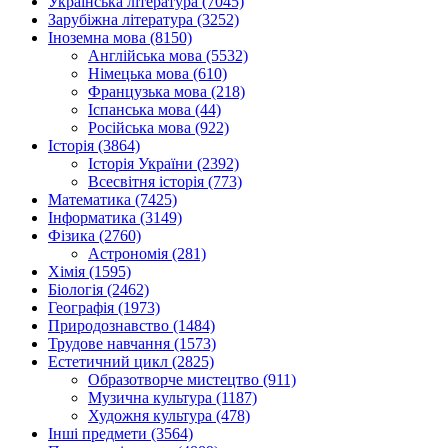
Українська література (7045)
Зарубіжна література (3252)
Іноземна мова (8150)
Англійська мова (5532)
Німецька мова (610)
Французька мова (218)
Іспанська мова (44)
Російська мова (922)
Історія (3864)
Історія України (2392)
Всесвітня історія (773)
Математика (7425)
Інформатика (3149)
Фізика (2760)
Астрономія (281)
Хімія (1595)
Біологія (2462)
Географія (1973)
Природознавство (1484)
Трудове навчання (1573)
Естетичний цикл (2825)
Образотворче мистецтво (911)
Музична культура (1187)
Художня культура (478)
Інші предмети (3564)