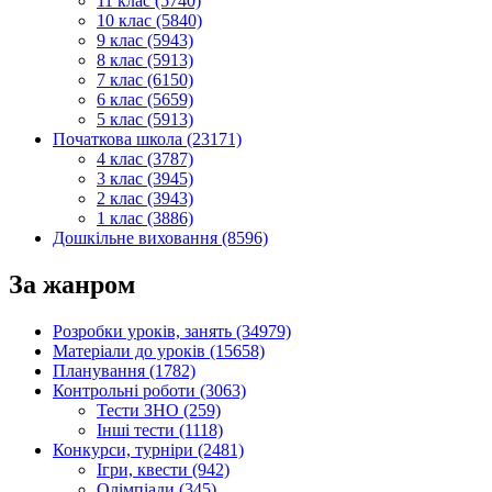
11 клас (5740)
10 клас (5840)
9 клас (5943)
8 клас (5913)
7 клас (6150)
6 клас (5659)
5 клас (5913)
Початкова школа (23171)
4 клас (3787)
3 клас (3945)
2 клас (3943)
1 клас (3886)
Дошкільне виховання (8596)
За жанром
Розробки уроків, занять (34979)
Матеріали до уроків (15658)
Планування (1782)
Контрольні роботи (3063)
Тести ЗНО (259)
Інші тести (1118)
Конкурси, турніри (2481)
Ігри, квести (942)
Олімпіади (345)