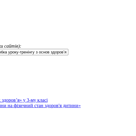
и сайтів):
 здоров’я» у 3-му класі
ни на фізичний стан здоров'я дитини»