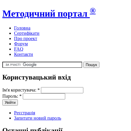
®
Методичний портал
Головна
Сертифікати
Про проект
Форум
FAQ
Контакти
Користувацький вхід
Ім'я користувача:
*
Пароль:
*
Реєстрація
Запитати новий пароль
Останні публікації