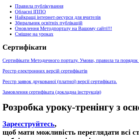
Правила публікування
Обласні ІППО
Найкращі інтернет-ресурси для вчителів
Збиральник освітніх публікацій
Оновлення Методпорталу на Вашому сайті!!!
Cмішне на уроках
Сертифікати
Сертифікати Методичного порталу. Умови, правила та порядок
Реєстр електронних версій сертифікатів
Реєстр заявок друкованої (платної) версії сертифіката.
Замовлення сертифіката (докладна інструкція)
Розробка уроку-тренінгу з осн
Зареєструйтесь
,
щоб мати можливість переглядати всі с