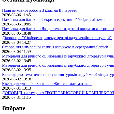
План виховної роботи 3 клас на II півріччя
2026-08-06 11:45
Пам’ятка для батьків «Секрети ефективної бесіди з дітьми»
2026-08-05 19:05
Пам’ятка для батьків «Як допомогти дитині впоратися з триво
2026-08-05 18:48
Ділова гра "У інформаційному центрі надзвичайних ситуацій"
2026-08-04 14:27
Створення анімованої казки з озвучкою в середовищі Scratch
2026-08-04 11:59
Матеріали для річного оцінювання із зарубіжної літератури учн
2026-08-02 13:45
Матеріали для річного оцінювання із зарубіжної літератури учн
2026-08-02 13:35
Календарно-тематичне планування уроків зарубіжної літератур
2026-08-02 13:18
Квест для учнів 9 – х класів «Життєва математика»
2026-07-31 13:13
ДОПОВІДЬ на тему: «АГРОПРОМИСЛОВИЙ КОМПЛЕКС У
2026-07-31 11:15
Вибране