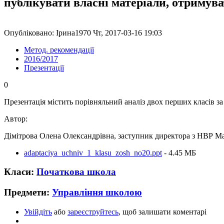
публікувати власні матеріали, отримув
Опубліковано: Ірина1970 Чт, 2017-03-16 19:03
Метод. рекомендації
2016/2017
Презентації
0
Презентація містить порівняльний аналіз двох перших класів за
Автор:
Дімітрова Олена Олександрівна, заступник директора з НВР Мар
adaptaciya_uchniv_1_klasu_zosh_no20.ppt
- 4.45 MБ
Класи:
Початкова школа
Предмети:
Управління школою
Увійдіть
або
зареєструйтесь
, щоб залишати коментарі