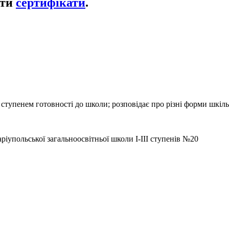
ати
сертифікати
.
 ступенем готовності до школи; розповідає про різні форми шкіль
іупольської загальноосвітньої школи І-ІІІ ступенів №20