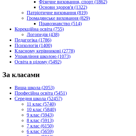
Фізичне виховання, спорт (1862)
Основи здоров'я (1322)
Патріотичне виховання (819)
Громадянське виховання (829)
Правознавство (514)
Корекційна освіта (755)
Логопедія (438)
Педагогіка (1786)
Психологія (1400)
Класному керівникові (2778)
Управління школою (1073)
Освіта в цілому (5492)
За класами
Вища школа (2053)
Професійна освіта (5451)
Середня школа (52457)
11 клас (5740)
10 клас (5840)
9 клас (5943)
8 клас (5913)
7 клас (6150)
6 клас (5659)