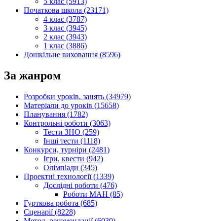
5 клас (5913)
Початкова школа (23171)
4 клас (3787)
3 клас (3945)
2 клас (3943)
1 клас (3886)
Дошкільне виховання (8596)
За жанром
Розробки уроків, занять (34979)
Матеріали до уроків (15658)
Планування (1782)
Контрольні роботи (3063)
Тести ЗНО (259)
Інші тести (1118)
Конкурси, турніри (2481)
Ігри, квести (942)
Олімпіади (345)
Проектні технології (1339)
Дослідні роботи (476)
Роботи МАН (85)
Гурткова робота (685)
Сценарії (8228)
Метод. рекомендації (6030)