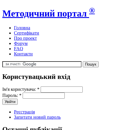
®
Методичний портал
Головна
Сертифікати
Про проект
Форум
FAQ
Контакти
Користувацький вхід
Ім'я користувача:
*
Пароль:
*
Реєстрація
Запитати новий пароль
Останні публікації