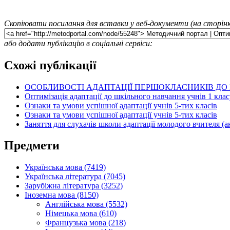
Скопіювати посилання для вставки у веб-документи (на сторінк
або додати публікацію в соціальні сервіси:
Схожі публікації
ОСОБЛИВОСТІ АДАПТАЦІЇ ПЕРШОКЛАСНИКІВ ДО
Оптимізація адаптації до шкільного навчання учнів 1 клас
Ознаки та умови успішної адаптації учнів 5-тих класів
Ознаки та умови успішної адаптації учнів 5-тих класів
Заняття для слухачів школи адаптації молодого вчителя (а
Предмети
Українська мова (7419)
Українська література (7045)
Зарубіжна література (3252)
Іноземна мова (8150)
Англійська мова (5532)
Німецька мова (610)
Французька мова (218)