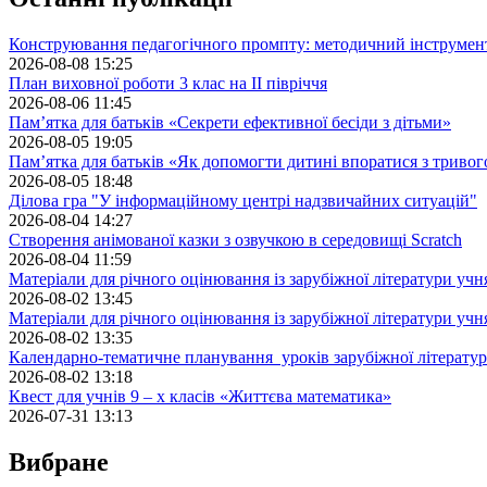
Конструювання педагогічного промпту: методичний інструмен
2026-08-08 15:25
План виховної роботи 3 клас на II півріччя
2026-08-06 11:45
Пам’ятка для батьків «Секрети ефективної бесіди з дітьми»
2026-08-05 19:05
Пам’ятка для батьків «Як допомогти дитині впоратися з триво
2026-08-05 18:48
Ділова гра "У інформаційному центрі надзвичайних ситуацій"
2026-08-04 14:27
Створення анімованої казки з озвучкою в середовищі Scratch
2026-08-04 11:59
Матеріали для річного оцінювання із зарубіжної літератури учн
2026-08-02 13:45
Матеріали для річного оцінювання із зарубіжної літератури учн
2026-08-02 13:35
Календарно-тематичне планування уроків зарубіжної літератур
2026-08-02 13:18
Квест для учнів 9 – х класів «Життєва математика»
2026-07-31 13:13
Вибране