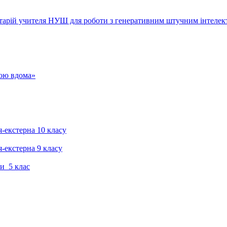
тарій учителя НУШ для роботи з генеративним штучним інтелек
гою вдома»
я-екстерна 10 класу
я-екстерна 9 класу
и 5 клас