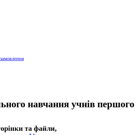
 замовлення
льного навчання учнів першого
торінки та файли,