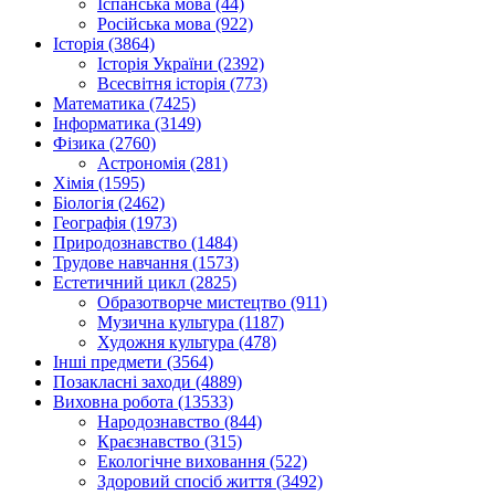
Іспанська мова (44)
Російська мова (922)
Історія (3864)
Історія України (2392)
Всесвітня історія (773)
Математика (7425)
Інформатика (3149)
Фізика (2760)
Астрономія (281)
Хімія (1595)
Біологія (2462)
Географія (1973)
Природознавство (1484)
Трудове навчання (1573)
Естетичний цикл (2825)
Образотворче мистецтво (911)
Музична культура (1187)
Художня культура (478)
Інші предмети (3564)
Позакласні заходи (4889)
Виховна робота (13533)
Народознавство (844)
Краєзнавство (315)
Екологічне виховання (522)
Здоровий спосіб життя (3492)