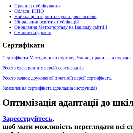
Правила публікування
Обласні ІППО
Найкращі інтернет-ресурси для вчителів
Збиральник освітніх публікацій
Оновлення Методпорталу на Вашому сайті!!!
Cмішне на уроках
Сертифікати
Сертифікати Методичного порталу. Умови, правила та порядок
Реєстр електронних версій сертифікатів
Реєстр заявок друкованої (платної) версії сертифіката.
Замовлення сертифіката (докладна інструкція)
Оптимізація адаптації до шкі
Зареєструйтесь
,
щоб мати можливість переглядати всі с