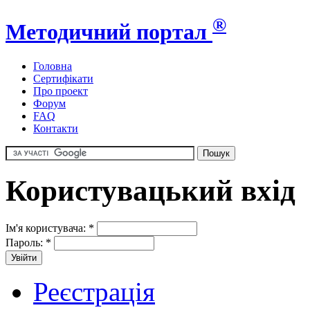
®
Методичний портал
Головна
Сертифікати
Про проект
Форум
FAQ
Контакти
Користувацький вхід
Ім'я користувача:
*
Пароль:
*
Реєстрація