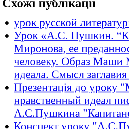
Схожі публікації
урок русской литерату
Урок «А.С. Пушкин. “К
Миронова, ее преданно
человеку. Образ Маши 
идеала. Смысл заглавия
Презентація до уроку 
нравственный идеал пис
А.С.Пушкина "Капитанс
Конспект уроку "А.С.П