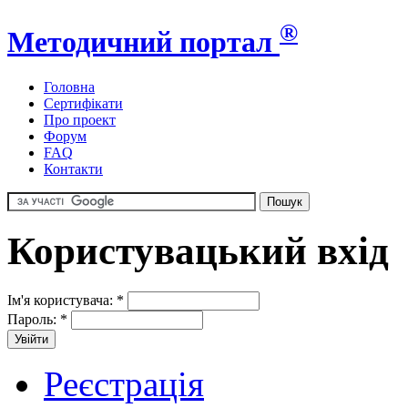
®
Методичний портал
Головна
Сертифікати
Про проект
Форум
FAQ
Контакти
Користувацький вхід
Ім'я користувача:
*
Пароль:
*
Реєстрація