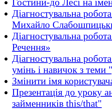
Гостини-до Лесі на іме
Діагностувальна робота
Михайло Слабошпицьк
Діагностувальна робота
Речення»
Діагностувальна робота 
умінь і навичок з теми 
Змінити імя користувача
Презентація до уроку а
займенників this/that"