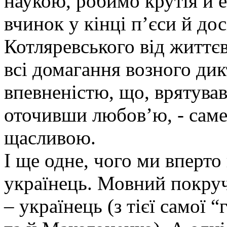
наукою, робимо крутія й е
вчинок у кінці п’єси й до
Котляревського від життє
всі домагання возного ди
впевненістю, що, врятува
оточивши любов’ю, - саме 
щасливою.
І ще одне, чого ми вперто
українець. Мовний покруч
– українець (з тієї самої 