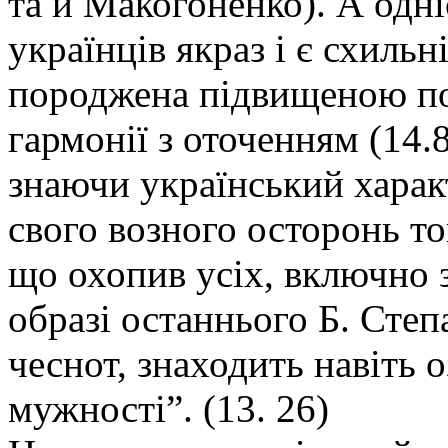
та й Макогоненко). А одн
українців якраз і є схильн
породжена підвищеною по
гармонії з оточенням (14.
знаючи український харак
свого возного осторонь то
що охопив усіх, включно 
образі останнього Б. Сте
чеснот, знаходить навіть 
мужності”. (13. 26)