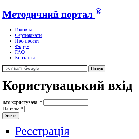
®
Методичний портал
Головна
Сертифікати
Про проект
Форум
FAQ
Контакти
Користувацький вхід
Ім'я користувача:
*
Пароль:
*
Реєстрація