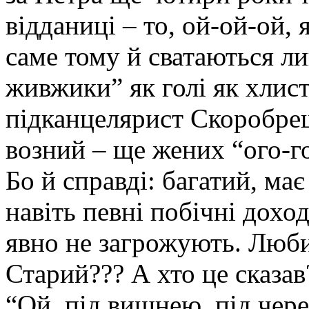
відданиці – то, ой-ой-ой, 
саме тому й сватаються ли
живжики” як голі як хлист
підканцелярист Скоробре
возний – ще жених “ого-г
Бо й справді: багатий, має
навіть певні побічні дохо
явно не загрожують. Люби
Старий??? А хто це сказав
“Ой, під вишнею, під чере