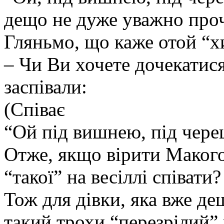
дещо не дуже уважно проч
Гляньмо, що каже отой “х
– Чи Ви хочете дочекатися
заспівали:
(Співає
“Ой під вишнею, під чере
Отже, якщо вірити Макого
“такої” на весіллі співати?
Тож для дівки, яка вже де
такий трохи “перезрілий” 