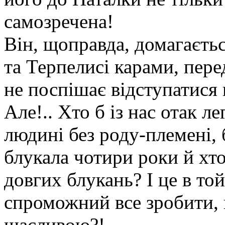
самозречена!
Він, щоправда, домагаєтьс
та Терпелисі карами, пер
не поспішає відступатися в
Але!.. Хто б із нас отак л
людині без роду-племені, б
блукала чотири роки й хто
довгих блукань? І це в той
спроможний все зробити,
щасливою?!