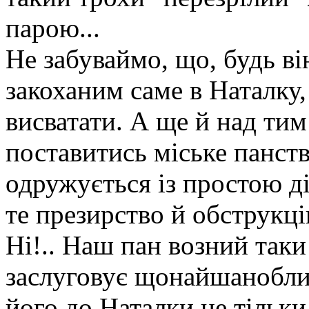
парою...
Не забуваймо, що, будь в
закоханим саме в Наталку,
висватати. А ще й над ти
поставитись міське панств
одружується із простою ді
те презирство й обструкц
Ні!.. Наш пан возний таки
заслуговує щонайшанобли
його до Наталки не тільк