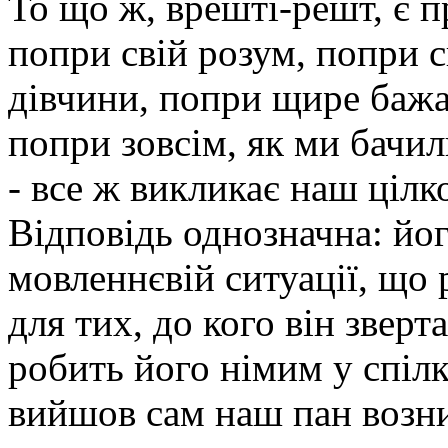
То що ж, врешті-решт, є 
попри свій розум, попри 
дівчини, попри щире бажан
попри зовсім, як ми бачил
- все ж викликає наш ціл
Відповідь однозначна: йог
мовленнєвій ситуації, що
для тих, до кого він зверт
робить його німим у спілк
вийшов сам наш пан возний