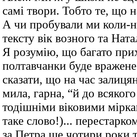
самі твори. Тобто те, що
А чи пробували ми коли-н
тексту вік возного та Нат
Я розумію, що багато при
полтавчанки буде вражене 
сказати, що на час залиця
мила, гарна, “й до всякого
тодішніми віковими мірка
таке слово!)... перестарк
за Петра ще чотири роки 