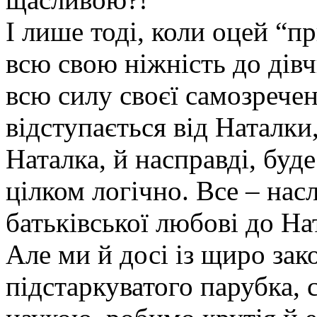
І лише тоді, коли оцей “п
всю свою ніжність до дівч
всю силу своєї самозречен
відступається від Наталки
Наталка, й насправді, буд
цілком логічно. Все – насл
батьківської любові до На
Але ми й досі із щиро зак
підстаркуватого парубка,