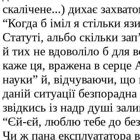
скалічене...) дихає захват
“Когда б іміл я стільки яз
Статуті, альбо скільки зап
й тих не вдоволіло б для в
каже ця, вражена в серце
науки” й, відчуваючи, що
даній ситуації безпорадна
звідкись із надр душі зал
“Єй-єй, люблю тебе до бе
Чи ж пана експлуататора 