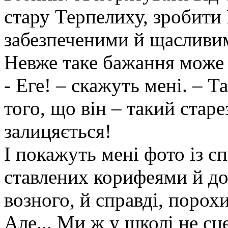
стару Терпелиху, зробити 
забезпеченими й щасливи
Невже таке бажання може 
- Еге! – скажуть мені. – Т
того, що він – такий стар
залицяється!
І покажуть мені фото із с
ставлених корифеями й до 
возного, й справді, порохи
Але... Ми ж у школі не сце