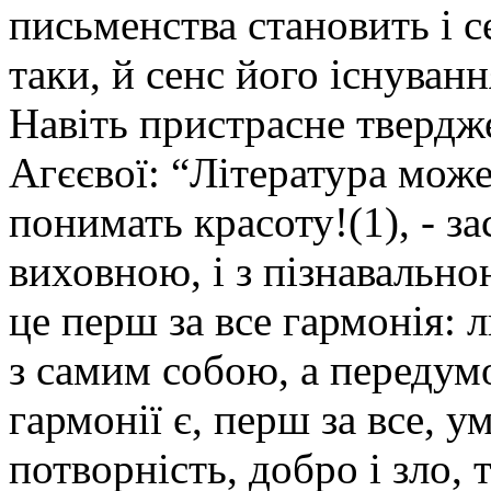
письменства становить і с
таки, й сенс його існуванн
Навіть пристрасне твердж
Агєєвої: “Література мож
понимать красоту!(1), - за
виховною, і з пізнавально
це перш за все гармонія: л
з самим собою, а передумо
гармонії є, перш за все, у
потворність, добро і зло,