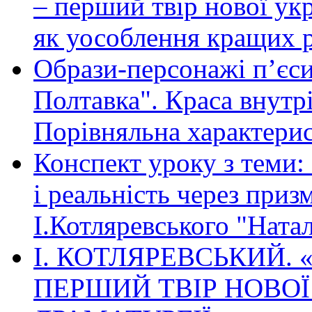
– перший твір нової укр
як уособлення кращих р
Образи-персонажі п’єси
Полтавка". Краса внутр
Порівняльна характери
Конспект уроку з теми: 
і реальність через призм
І.Котляревського "Ната
І. КОТЛЯРЕВСЬКИЙ.
ПЕРШИЙ ТВІР НОВОЇ