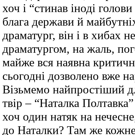
хоч і “стинав іноді голов
блага держави й майбутніх
драматург, він і в хибах н
драматургом, на жаль, пог
майже вся наявна критична
сьогодні дозволено вже н
Візьмемо найпростіший д
твір – “Наталка Полтавка” 
хоч один натяк на нечесне
до Наталки? Там же кожне