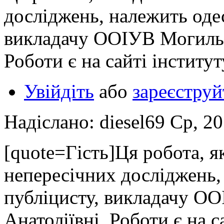
досліджень, належить одес
викладачу ООІУВ Могильн
Роботи є на сайті інститут
Увійдіть
або
зареєструй
Надіслано: diesel69 Ср, 2
[quote=Гість]Ця робота, як
непересічних досліджень,
публіцисту, викладачу О
Анатоліївні. Роботи є на са