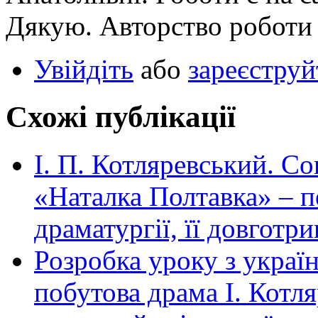
Дякую. Авторство роботи 
Увійдіть
або
зареєструй
Схожі публікації
І. П. Котляревський. С
«Наталка Полтавка» – п
драматургії, її довготр
Розробка уроку з украї
побутова драма І. Котл