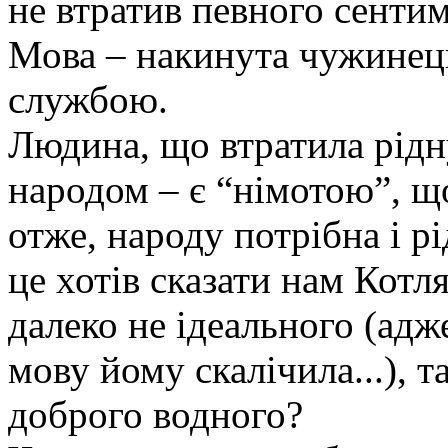
не втратив певного сентим
Мова – накинута чужинец
службою.
Людина, що втратила рідну
народом – є “німотою”, що
отже, народу потрібна і рі
це хотів сказати нам Котл
далеко не ідеального (адж
мову йому скалічила...), 
доброго водного?