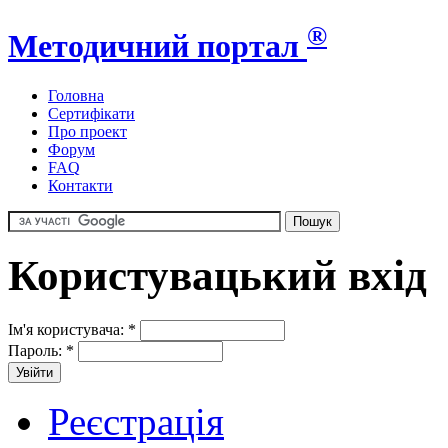
®
Методичний портал
Головна
Сертифікати
Про проект
Форум
FAQ
Контакти
Користувацький вхід
Ім'я користувача:
*
Пароль:
*
Реєстрація