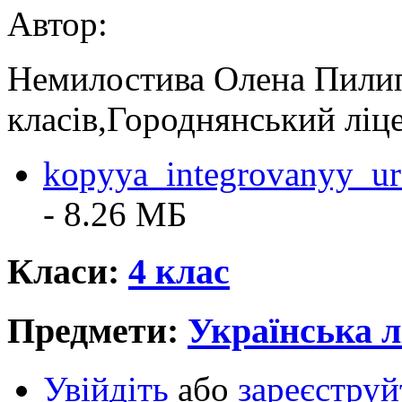
Автор:
Немилостива Олена Пилип
класів,Городнянський лі
kopyya_integrovanyy_u
- 8.26 MБ
Класи:
4 клас
Предмети:
Українська л
Увійдіть
або
зареєструй