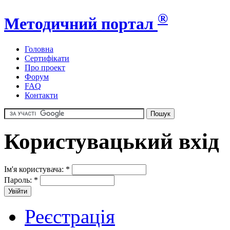
®
Методичний портал
Головна
Сертифікати
Про проект
Форум
FAQ
Контакти
Користувацький вхід
Ім'я користувача:
*
Пароль:
*
Реєстрація