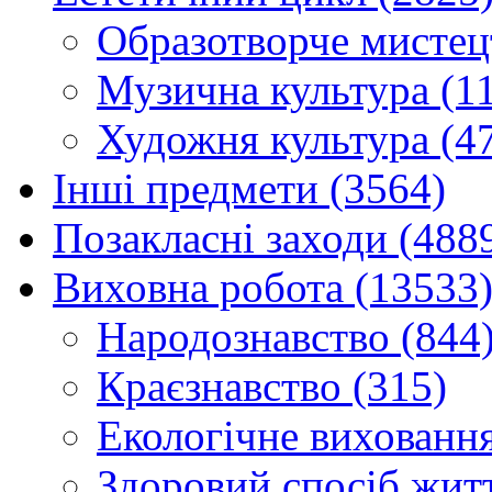
Образотворче мистец
Музична культура (1
Художня культура (4
Інші предмети (3564)
Позакласні заходи (488
Виховна робота (13533
Народознавство (844
Краєзнавство (315)
Екологічне виховання
Здоровий спосіб житт