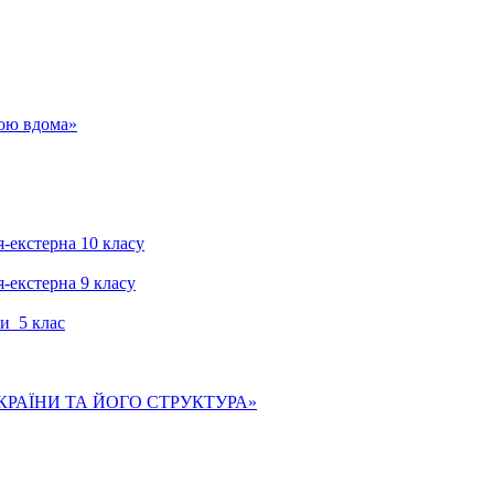
гою вдома»
я-екстерна 10 класу
я-екстерна 9 класу
и 5 клас
КРАЇНИ ТА ЙОГО СТРУКТУРА»