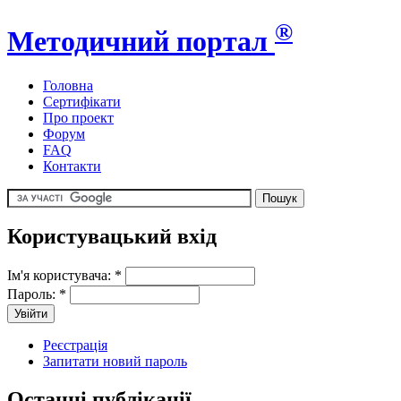
®
Методичний портал
Головна
Сертифікати
Про проект
Форум
FAQ
Контакти
Користувацький вхід
Ім'я користувача:
*
Пароль:
*
Реєстрація
Запитати новий пароль
Останні публікації