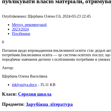
публікувати власні матеріали, отримув
Опубліковано: Щербань Олена Сб, 2024-03-23 22:45
Метод. рекомендації
2023/2024
Посібники
0
Питання щодо впровадження інклюзивної освіти стає дедалі акту
потребами.Інклюзивна освіта — це система освітніх послуг, що 
передбачає навчання дитини з особ­ливими потребами в умовах 
Автор:
Щербань Олена Василівна
inklyuziya.docx
- 35.11 KB
Класи:
Середня школа
Предмети:
Зарубіжна література