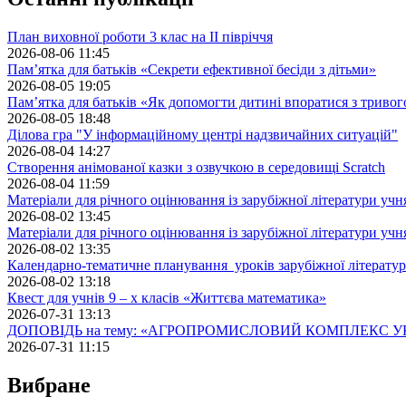
План виховної роботи 3 клас на II півріччя
2026-08-06 11:45
Пам’ятка для батьків «Секрети ефективної бесіди з дітьми»
2026-08-05 19:05
Пам’ятка для батьків «Як допомогти дитині впоратися з триво
2026-08-05 18:48
Ділова гра "У інформаційному центрі надзвичайних ситуацій"
2026-08-04 14:27
Створення анімованої казки з озвучкою в середовищі Scratch
2026-08-04 11:59
Матеріали для річного оцінювання із зарубіжної літератури учн
2026-08-02 13:45
Матеріали для річного оцінювання із зарубіжної літератури учн
2026-08-02 13:35
Календарно-тематичне планування уроків зарубіжної літератур
2026-08-02 13:18
Квест для учнів 9 – х класів «Життєва математика»
2026-07-31 13:13
ДОПОВІДЬ на тему: «АГРОПРОМИСЛОВИЙ КОМПЛЕКС У
2026-07-31 11:15
Вибране