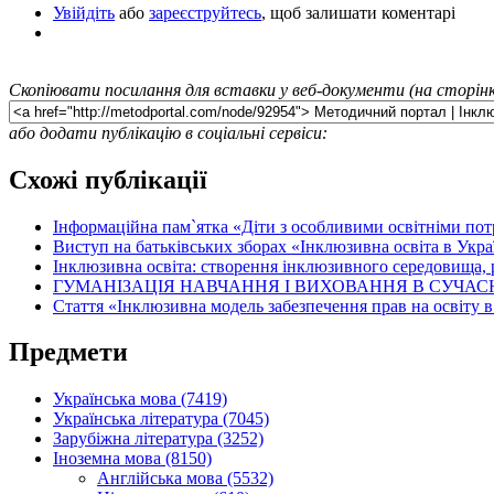
Увійдіть
або
зареєструйтесь
, щоб залишати коментарі
Скопіювати посилання для вставки у веб-документи (на сторінк
або додати публікацію в соціальні сервіси:
Схожі публікації
Інформаційна пам`ятка «Діти з особливими освітніми пот
Виступ на батьківських зборах «Інклюзивна освіта в Укра
Інклюзивна освіта: створення інклюзивного середовища, 
ГУМАНІЗАЦІЯ НАВЧАННЯ І ВИХОВАННЯ В СУЧАС
Стаття «Інклюзивна модель забезпечення прав на освіту в
Предмети
Українська мова (7419)
Українська література (7045)
Зарубіжна література (3252)
Іноземна мова (8150)
Англійська мова (5532)