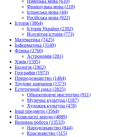
Німецька мова (610)
Французька мова (218)
Іспанська мова (44)
Російська мова (922)
Історія (3864)
Історія України (2392)
Всесвітня історія (773)
Математика (7425)
Інформатика (3149)
Фізика (2760)
Астрономія (281)
Хімія (1595)
Біологія (2462)
Географія (1973)
Природознавство (1484)
Трудове навчання (1573)
Естетичний цикл (2825)
Образотворче мистецтво (911)
Музична культура (1187)
Художня культура (478)
Інші предмети (3564)
Позакласні заходи (4889)
Виховна робота (13533)
Народознавство (844)
Краєзнавство (315)