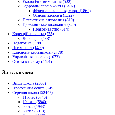
Екологічне виховання (522)
Здоровий спосіб життя (3492)
Фізичне виховання, спорт (1862)
Основи здоров'я (1322)
Патріотичне виховання (819)
Громадянське виховання (829)
Правознавство (514)
Корекційна освіта (755)
Логопедія (438)
Педагогіка (1786)
Психологія (1400)
Класному керівникові (2778)
Управління школою (1073)
Освіта в цілому (5491)
За класами
Вища школа (2053)
Професійна освіта (5451)
Середня школа (52447)
11 клас (5740)
10 клас (5840)
9 клас (5943)
8 клас (5913)