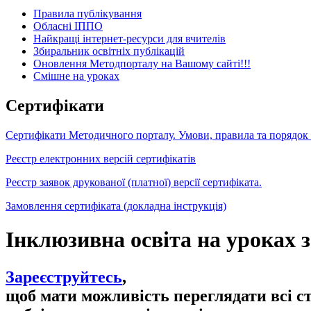
Правила публікування
Обласні ІППО
Найкращі інтернет-ресурси для вчителів
Збиральник освітніх публікацій
Оновлення Методпорталу на Вашому сайті!!!
Cмішне на уроках
Сертифікати
Сертифікати Методичного порталу. Умови, правила та порядок
Реєстр електронних версій сертифікатів
Реєстр заявок друкованої (платної) версії сертифіката.
Замовлення сертифіката (докладна інструкція)
Інклюзивна освіта на уроках 
Зареєструйтесь
,
щоб мати можливість переглядати всі с