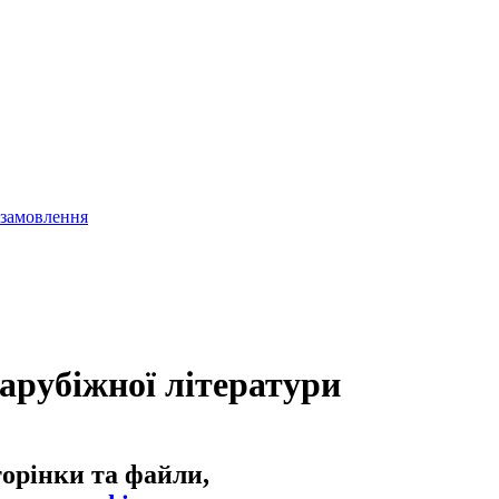
 замовлення
зарубіжної літератури
торінки та файли,