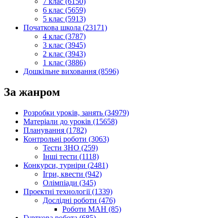
7 клас (6150)
6 клас (5659)
5 клас (5913)
Початкова школа (23171)
4 клас (3787)
3 клас (3945)
2 клас (3943)
1 клас (3886)
Дошкільне виховання (8596)
За жанром
Розробки уроків, занять (34979)
Матеріали до уроків (15658)
Планування (1782)
Контрольні роботи (3063)
Тести ЗНО (259)
Інші тести (1118)
Конкурси, турніри (2481)
Ігри, квести (942)
Олімпіади (345)
Проектні технології (1339)
Дослідні роботи (476)
Роботи МАН (85)
Гурткова робота (685)