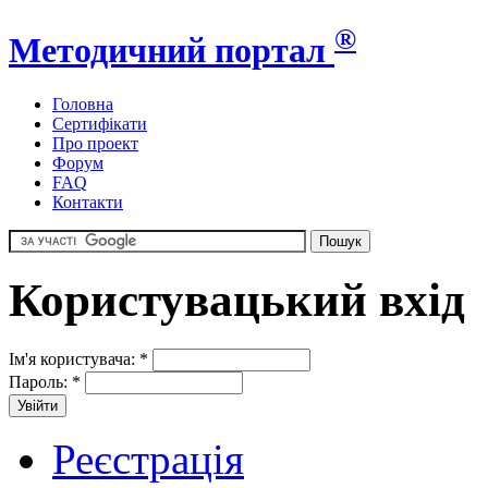
®
Методичний портал
Головна
Сертифікати
Про проект
Форум
FAQ
Контакти
Користувацький вхід
Ім'я користувача:
*
Пароль:
*
Реєстрація