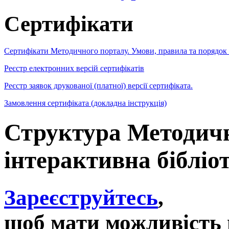
Сертифікати
Сертифікати Методичного порталу. Умови, правила та порядок
Реєстр електронних версій сертифікатів
Реєстр заявок друкованої (платної) версії сертифіката.
Замовлення сертифіката (докладна інструкція)
Структура Методичн
інтерактивна бібліо
Зареєструйтесь
,
щоб мати можливість 