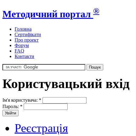
®
Методичний портал
Головна
Сертифікати
Про проект
Форум
FAQ
Контакти
Користувацький вхід
Ім'я користувача:
*
Пароль:
*
Реєстрація