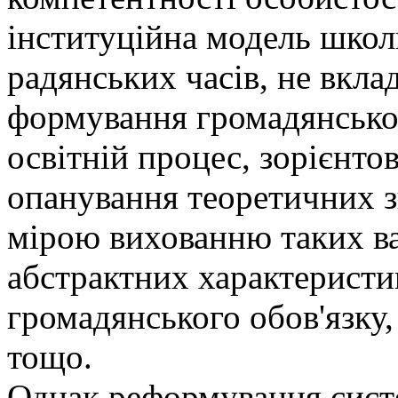
інституційна модель школи
радянських часів, не вкла
формування громадянськог
освітній процес, зорієнто
опанування теоретичних з
мірою вихованню таких ва
абстрактних характеристик
громадянського обов'язку,
тощо.
Однак реформування систе