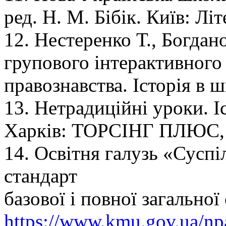
ред. Н. М. Бібік. Київ: Лі
12. Нестеренко Т., Богда
групового інтерактивного 
правознавства. Історія в ш
13. Нетрадиційні уроки. Іс
Харків: ТОРСІНГ ПЛЮС, 2
14. Освітня галузь «Сусп
стандарт
базової і повної загальної
https://www.kmu.gov.ua/n