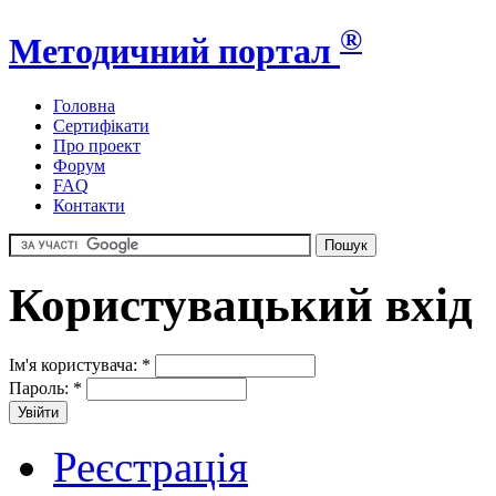
®
Методичний портал
Головна
Сертифікати
Про проект
Форум
FAQ
Контакти
Користувацький вхід
Ім'я користувача:
*
Пароль:
*
Реєстрація