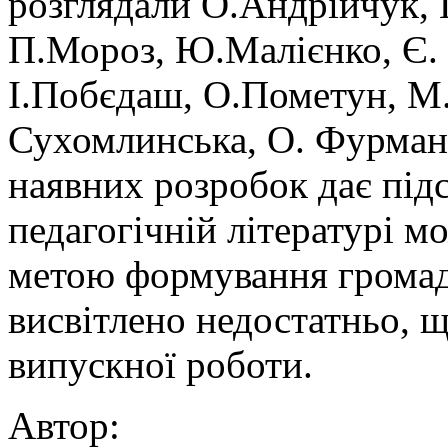
розглядали О.Андрійчук,
П.Мороз, Ю.Малієнко, Є.
І.Побєдаш, О.Пометун, М.
Сухомлинська, О. Фурман т
наявних розробок дає підс
педагогічній літературі мо
метою формування громад
висвітлено недостатньо, 
випускної роботи.
Автор: