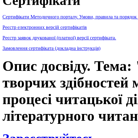
Сертифікати
Сертифікати Методичного порталу. Умови, правила та порядок
Реєстр електронних версій сертифікатів
Реєстр заявок друкованої (платної) версії сертифіката.
Замовлення сертифіката (докладна інструкція)
Опис досвіду. Тема:
творчих здібностей
процесі читацької д
літературного чита