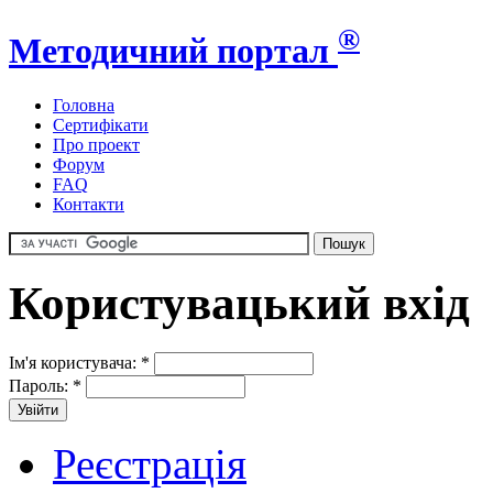
®
Методичний портал
Головна
Сертифікати
Про проект
Форум
FAQ
Контакти
Користувацький вхід
Ім'я користувача:
*
Пароль:
*
Реєстрація