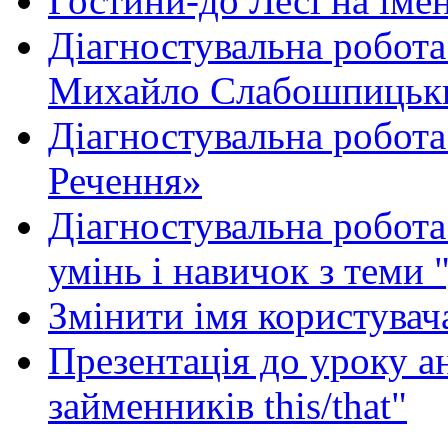
Гостини-до Лесі на іме
Діагностувальна робота
Михайло Слабошпицьк
Діагностувальна робота
Речення»
Діагностувальна робота 
умінь і навичок з теми 
Змінити імя користувача
Презентація до уроку а
займенників this/that"