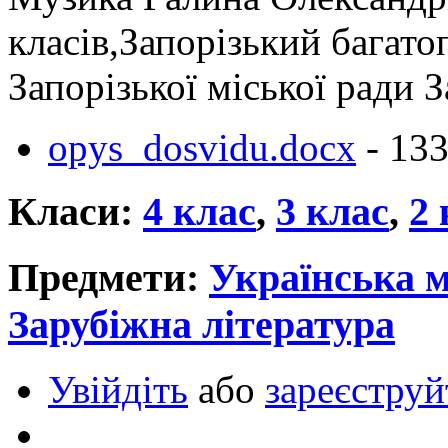
класів,Запорізький багат
Запорізької міської ради З
opys_dosvidu.docx
- 13
Класи:
4 клас
,
3 клас
,
2 
Предмети:
Українська 
Зарубіжна література
Увійдіть
або
зареєструй