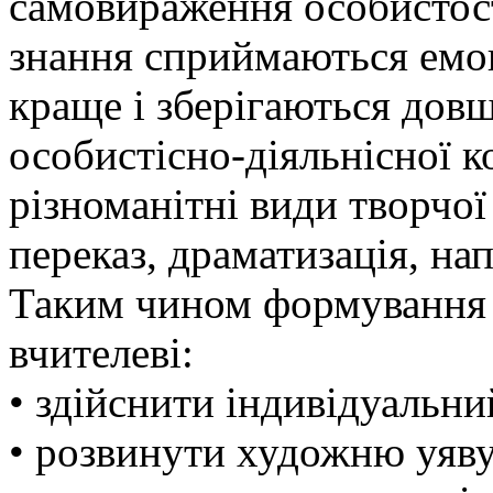
самовираження особистості
знання сприймаються емоц
краще і зберігаються дов
особистісно-діяльнісної 
різноманітні види творчої
переказ, драматизація, на
Таким чином формування ц
вчителеві:
• здійснити індивідуальни
• розвинути художню уяву