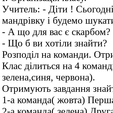
Учитель: - Діти ! Сьогод
мандрівку і будемо шука
- А що для вас є скарбом?
- Що б ви хотіли знайти?
Розподіл на команди. Отр
Клас ділиться на 4 команд
зелена,синя, червона).
Отримують завдання знайт
1-а команда( жовта) Перша
2-а команда( зелена) Друга