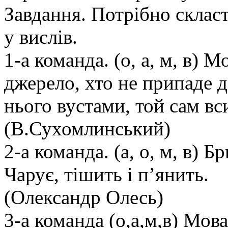
Завдання. Потрібно скласт
у вислів.
1-а команда. (о, а, м, в) 
джерело, хто не припаде 
нього вустами, той сам в
(В.Сухомлинський)
2-а команда. (а, о, м, в) Б
Чарує, тішить і п’янить.
(Олександр Олесь)
3-а команда (о,а,м,в) Мов