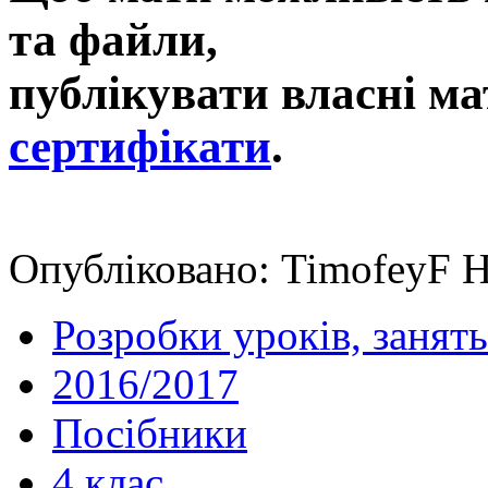
та файли,
публікувати власні ма
сертифікати
.
Опубліковано: TimofeyF Н
Розробки уроків, занять
2016/2017
Посібники
4 клас