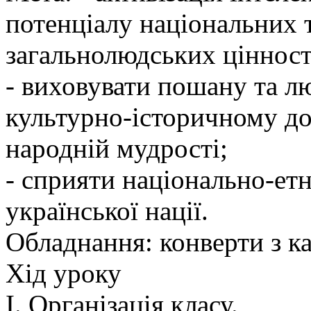
потенціалу національних 
загальнолюдських цінност
- виховувати пошану та л
культурно-історичному дос
народній мудрості;
- сприяти національно-е
української нації.
Обладнання: конверти з к
Хід уроку
Ι. Організація класу.