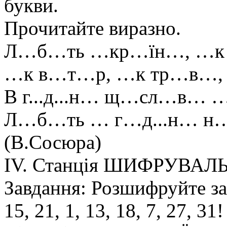
букви.
Прочитайте виразно.
Л…б…ть …кр…їн…, …к
…к в…т…р, …к тр…в…, …
В г...д...н… щ…сл…в… 
Л…б…ть … г…д...н… н
(В.Сосюра)
ΙV. Станція ШИФРУВАЛ
Завдання: Розшифруйте за
15, 21, 1, 13, 18, 7, 27, 31!