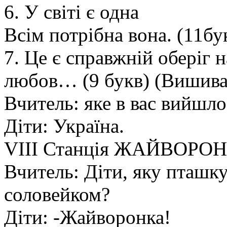
6. У світі є одна
Всім потрібна вона. (11бу
7. Це є справжній оберіг 
любов… (9 букв) (Вишива
Вчитель: яке в вас вийшло
Діти: Україна.
VΙΙΙ Станція ЖАЙВОРО
Вчитель: Діти, яку пташк
соловейком?
Діти: -Жайворонка!