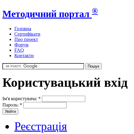
®
Методичний портал
Головна
Сертифікати
Про проект
Форум
FAQ
Контакти
Користувацький вхід
Ім'я користувача:
*
Пароль:
*
Реєстрація