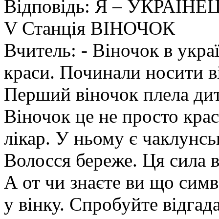
Відповідь: Я – УКРАЇНЕ
V Станція ВІНОЧОК
Вчитель: - Віночок в укра
краси. Починали носити ві
Перший віночок плела дит
Віночок це не просто краса
лікар. У ньому є чаклунськ
Волосся береже. Ця сила в
А от чи знаєте ви що симв
у вінку. Спробуйте відга