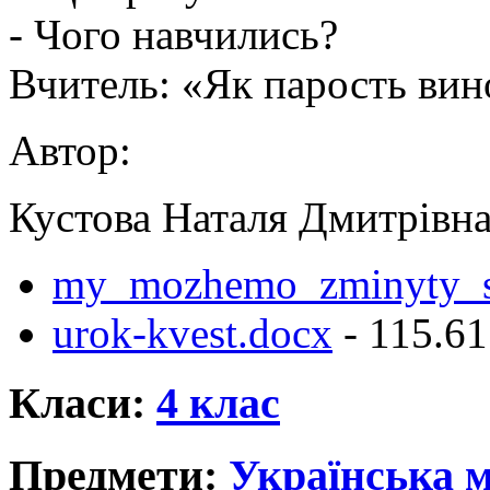
- Чого навчились?
Вчитель: «Як парость вин
Автор:
Кустова Наталя Дмитрівн
my_mozhemo_zminyty_sv
urok-kvest.docx
- 115.6
Класи:
4 клас
Предмети:
Українська 