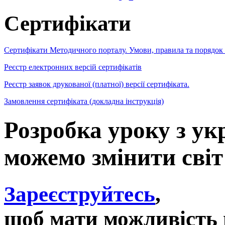
Сертифікати
Сертифікати Методичного порталу. Умови, правила та порядок
Реєстр електронних версій сертифікатів
Реєстр заявок друкованої (платної) версії сертифіката.
Замовлення сертифіката (докладна інструкція)
Розробка уроку з ук
можемо змінити світ!
Зареєструйтесь
,
щоб мати можливість 