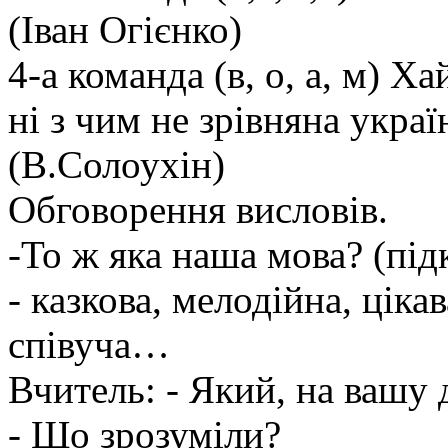
(Іван Огієнко)
4-а команда (в, о, а, м) Х
ні з чим не зрівняна украї
(В.Солоухін)
Обговорення висловів.
-То ж яка наша мова? (підк
- казкова, мелодійна, ціка
співуча…
Вчитель: - Який, на вашу
- Що зрозуміли?